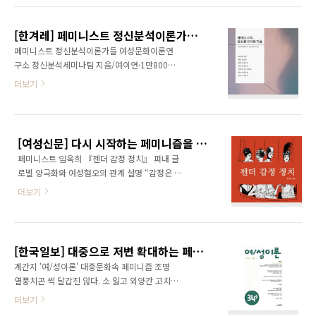
간' 그리고 '킹콩'에 이르기까지 괴물들은 대체로
베스 그로츠는 패미니스트이자 성중립주의자로,
남성이었고 여성은 괴물이 탈취하고 싶은 대상,
'여혐' 관련 이슈와 '남성과 여성의 대립'을 서구
그리고 남성이 괴물을 퇴치했을 때의 보상물로 ..
[한겨레] 페미니스트 정신분석이론가들 소개
철학사조의 이분법의 문제점에서 이끌어내고 있
페미니스트 정신분석이론가들 여성문화이론연
다. '플라톤의 동굴과 이데아'가 그 이분법의 대
구소 정신분석세미나팀 지음/여이연·1만8000
표적인 예라고 볼 수 있다. 어두운 동굴 속에서만
원 정신분석학, 마르크시즘, 페미니즘. 이들은
더보기
살고있는 사람들이 있다고 생각해보자. 그 사람
“애증의 삼각관계”(임옥희)라 할 수 있다. 은 서
들에게 세상을 볼 수 있는 창은 오직 밖에서 들어
로 갈등하고 경합해온 이 세가지 이론의 협상을
오는 빛 뿐. 동굴 안 사람들은 동굴의 구멍으로
추구하면서, 그렇기에 더더욱 난해하고 논쟁적
들어오는 빛이 세상의 전부라고 믿고 그것이 진
인 설명을 펼친 여성 이론가 7명 (줄리엣 미첼,
리라고 생각하게 된다. 플라톤의 사상에 의하면..
[여성신문] 다시 시작하는 페미니즘을 위하여
캐롤 길리건, 멜라니 클라인, 제시카 벤자민, 줄
페미니스트 임옥희 『젠더 감정 정치』 펴내 글
리아 크리스테바, 뤼스 이리가레, 주디스 버틀러)
로벌 양극화와 여성혐오의 관계 설명 “감정은 다
을 소개한다. 한국 학계에서 한바탕 유행한 뒤 이
양한 얼굴로 다가온다. 행복한 모습 아래 모호한
제는 철 지난 듯 보이는 이론들이지만 잠복했던
더보기
슬픔이 감춰져 있을 수도 있다. 수치와 낙인이 자
페미니즘 의제가 다시 조명받는 요즘, 이 여성들
부심으로 전환될 수도 있다. 공격성, 우울, 애도,
이 다시금 돌아올 태세다. 책은 학자들의 핵심 주
마조히즘, 혐오, 수치, 자괴감과 같은 온갖 정동
장과 이론적 배경을 설명한 다음, 그들이 받은 비
들은 지하로 흘러 들어가 서로 뒤섞이게 된다. 이
평까지 충실히 소개하면서 페미니즘과 정신분석
[한국일보] 대중으로 저변 확대하는 페미니즘
처럼 우연성, 일탈성, 변칙성에 바탕한 감정은 정
학, 마르크시즘..
계간지 '여/성이론' 대중문화속 페미니즘 조명
치경제적, 문화적 맥락에 따라 여러 가지 얼굴로
열풍치곤 썩 달갑진 않다. 소 잃고 외양간 고치
치환되고 전이된다. 그렇기 때문에 감정의 젠더
는, 아니 고치기는 할까 싶은 뒤늦은 열풍이라 그
더보기
정치는 감정의 가장무도회에 집중함으로써 젠더
렇다. 해서 그 어느 때보다 페미니즘에 대한 얘기
의 관점에서 그것을 재/해석하고 재/배치하려는