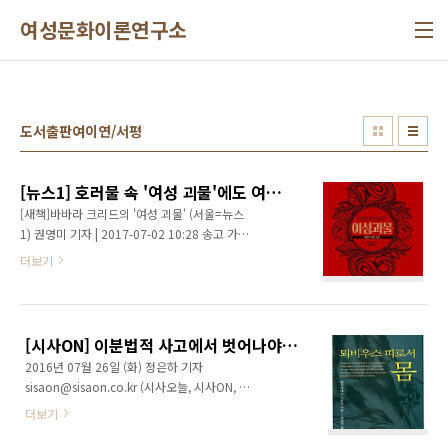
본문 바로가기
여성문화이론연구소
도서출판여이연/서평
[뉴스1] 호러물 속 '여성 괴물'에도 여성 혐오가 깃들어 있다
[새책]바바라 크리드의 '여성 괴물' (서울=뉴스
1) 권영미 기자 | 2017-07-02 10:28 송고 가부
장제때문에 공포영화에서조차 여성은 주변으로
더보기
밀려났고 모성 이미지는 혐오스러운 것으로 그
려져 왔다며 여성학적 관점에서 공포영화를 들
여다본 책이 나왔다. 최근 호주 맬버른대의 영화
학 교수 바바라 크리드의 1993년 저작 '여성 괴
[시사ON] 이분법적 사고에서 벗어나야 '여혐' 해결 가능해…<뫼비우스 띠로서의 몸>
물'(여이연)은 수년전부터 불어온 국내의 페미니
2016년 07월 26일 (화) 정은하 기자
즘 바람에 힘입어 개정판으로 재출간됐다. 크리
sisaon@sisaon.co.kr (시사오늘, 시사ON, 시
드의 책이 등장하기 전 서구에서 공포영화를 둘
사온=정은하 기자) 엘리자베스 그로츠가 쓴 에
러싼 담론은 남성 괴물 대 여성 희생자의 구도였
더보기
최근 논란이 되고 있는 여혐 이슈와 관련해 주목
다. '드라큘라' '프랑켄슈타인' '투명인간' '늑대인
할만한 내용이 있어서 소개한다. 작가인 엘리자