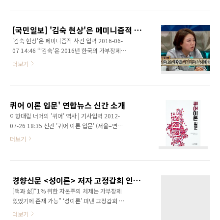
가 풍성하지만, 아예 두 손을 놓고 있는 것보다는
노력과 다르지 않다.” 영문학자이자 저술가이며
낫다지만, 그렇기에 그 페미니즘은 ‘화난 언니’의
페미니스트 번역가인 임옥희의 다섯 번째 저서
얼굴을 하고 있다. 최근 출간된 여성문화이론연
『젠더 감정 정치』는 글로벌 양극화와 여성혐
[국민일보] '김숙 현상'은 페미니즘적 사건 (여/성이론 34호)
구소가 펴내는 계간지 ‘여/성이론’ 여름호는 특
오의 관계를..
'김숙 현상'은 페미니즘적 사건 입력 2016-06-
집 ‘개그 / 우먼 / 미디어’을 통해 화난 언니들의
07 14:46 “‘김숙’은 2016년 한국의 가부장제를
속사정을 다뤘다. 여성 혐오는 오래된 현상이다.
비판하는 여성의 신념과 새로운 감성을 대변하
그래서 최근 사태에서 가장 눈 여겨 볼 점은 일반
더보기
고 있는 현상이 되었다.” 여성문화이론연구소가
여성들이 더 이상 참지 않고 공개적으로 발언하
펴내는 국내 대표적인 페미니즘 잡지 ‘여/성이
기 시작했다는 대목이다. 그간 ‘화이트 칼라 중산
론’이 최근 발행한 여름호에서 개그맨 김숙(41)
층 여성 중심’이란 꼬리표를 달고 있었던 페미니
의 인기를 기존 성역할에 대한 전복이라는 측면
즘이 저변을 넓힌 것이다. 이에 맞춰 이..
퀴어 이론 입문' 연합뉴스 신간 소개
에서 분석한 특집을 실었다. 심혜경(천안여성영
이항대립 너머의 '퀴어' 역사 | 기사입력 2012-
화제 프로그래머)씨는 ‘개그/우먼/미디어: 김숙
07-26 18:35 신간 '퀴어 이론 입문' (서울=연합
이라는 현상’이라는 글에서 “마흔 넘은 미혼의,
뉴스) 서혜림 기자 = '퀴어'는 동성애를 일컫는
더보기
뚱뚱하고, 게걸스럽고, 입이 걸며, 음식을 입에
말이다. 조금 더 확장하면 문화적으로 주변화된
넣고 큰 소리로 웃어넘기기 일쑤인 김숙은 어쩌
성적 정체성을 통틀어 지칭하는 단어다. 퀴어의
다 우리의 빈티지(?) 급스타가 되었나?”라는 질
개념과 역사를 한눈에 볼 수 있는 신간 '퀴어 이
문을 던지고, “김숙은 가부장제 젠더를 역전시키
론 입문'(여이연 펴냄)이 국내에 번역 출간됐다.
면서 여성성도 남성성도 모두 다 가진, 혹은 이
경향신문 <성이론> 저자 고정갑희 인터뷰
책의 저자는 뉴질랜드 출신 퀴어 학자인 애너매
를..
[책과 삶]“1% 위한 자본주의 체제는 가부장제
리 야고스. 그는 일반인이 피상적으로 이해하는
있었기에 존재 가능” ‘성이론’ 펴낸 고정갑희 교
동성애의 정확한 의미를 밝히고 동성애 옹호운
수 임신과 출산을 ‘인간 생산의 노동’이라 볼 수
동과 게이 해방운동이 촉발된 배경과 레즈비언
더보기