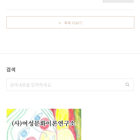
있는가. “그럼 밥 먹는 것도 노동인가?”라는 질
페미니즘의 발전 등 퀴어 문화의 전반을 설명한
문을 만날 법도 하다. 최근 (여이연)을 펴낸 고정
다. 저자는 동성애의 개념은 본질주의와 구성주
갑희 한신대 교수(57·사진)가 자주 그런 반박을
의 사이의 '협상'이었다고 설명한다. 정체성이 고
들었다. 페미니즘 이론가·운동가로 활동해온 고
정적이라는 본질주의와 유동적이고 변화 가능하
목록 더보기
교수는 자신이 지향하는 이론을 개념부터 체계
다..
적으로 정리한 이 책에서 “임신과 출산도 다 노
동이다”라고 말한다. 지난 14일 서울 사당동 글
로컬페미니즘학교에서 만난 그는 “사회가 임신
을 노동으로 보지 않기 때문에 이를 신비화·자연
화시키면서 왜 사회적 비용을 지불해야 하는가
라고 되묻게 되는 것”이라고 말했다. “임신이 그
검색
저 자연스러운 현상 중 하나라면 저출산 대책을
내놓는..