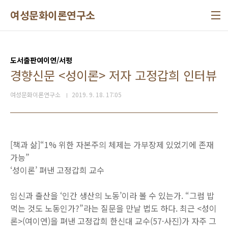
본문 바로가기
여성문화이론연구소
도서출판여이연/서평
경향신문 <성이론> 저자 고정갑희 인터뷰
여성문화이론연구소
2019. 9. 18. 17:05
[책과 삶]“1% 위한 자본주의 체제는 가부장제 있었기에 존재
가능”
‘성이론’ 펴낸 고정갑희 교수
임신과 출산을 ‘인간 생산의 노동’이라 볼 수 있는가. “그럼 밥
먹는 것도 노동인가?”라는 질문을 만날 법도 하다. 최근 <성이
론>(여이연)을 펴낸 고정갑희 한신대 교수(57·사진)가 자주 그