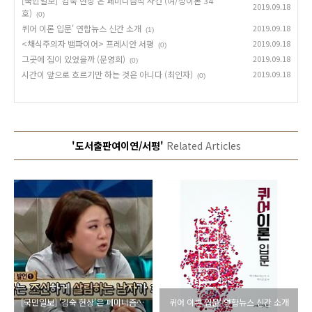
[국민일보] '김숙 현상'은 페미니즘적 사건 (여/성이론 34
2019.09.18
호)
(0)
퀴어 이론 입문' 연합뉴스 신간 소개
2019.09.18
(1)
<채식주의자 뱀파이어> 프레시안 서평
2019.09.18
(0)
그곳에 집이 있었을까 (문영희)
2019.09.18
(0)
시간이 앞으로 흐르기만 하는 것은 아니다 (최인자)
2019.09.18
(0)
'도서출판여이연/서평'
Related Articles
[국민일보] '김숙 현상'은 페미니즘적 사건 (여/성이론 34호)
퀴어 이론 입문' 연합뉴스 신간 소개