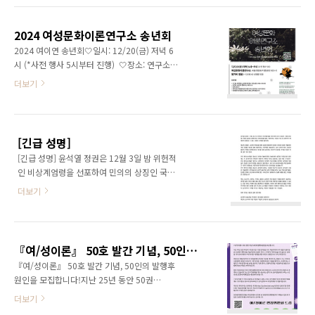
2024 여성문화이론연구소 송년회
2024 여이연 송년회🤍일시: 12/20(금) 저녁 6
시 (*사전 행사 5시부터 진행) 🤍장소: 연구소 1
층 백수남홀, 3층 여성문화이론연구소 (서울 영
더보기
등포구 영등포로 420-6, 대방역 도보 5~10분)
🤍참가비: 없음💜신청폼:
https://forms.gle/n1P2NqHppv3NjvJz7* 12
월 18일(수) 밤 11시 59분 이후에 신청폼이 마
[긴급 성명]
감됩니다. 케이터링 인원 확정을 위해 꼭 신청
[긴급 성명] 윤석열 정권은 12월 3일 밤 위헌적
해 주세요. * 와인, 무알콜 음료, 비건과 논비건
인 비상계엄령을 선포하여 민의의 상징인 국회
이 함께하는 저녁 식사(케이터링)가 준비됩니다.
의사당에 무장한 군인을 들여보내고 국회의원
[프로그램] 17:00-18:00 살리의 마더피스 타
더보기
을 불법 구인하려는 시도를 하는 등 민주주의 체
로 상담(5시, 5시 20분, 5시 40분 3인 사전 신
제에서 용인할 수 없는 초유의 사태를 일으켰다.
청) 18:00-19:00 식사 및 바자회 물품(3층)
여성과 장애인, 사회적 약자들을 향한 혐오를 동
과 보석상점(1층) 구경 19:00-20:00..
원하여 집권한 윤석열 정권은 파행적인 국정 운
『여/성이론』 50호 발간 기념, 50인의 발행후원인을 모집합니다!
영을 거듭한 끝에 내란이라는 자구책을 내놓았
『여/성이론』 50호 발간 기념, 50인의 발행후
으나, 집회 결사의 자유, 언론과 출판의 자유
원인을 모집합니다!지난 25년 동안 50권
를 통제하겠다고 국민을 밤새 겁박하는 비민주
의 『여/성이론』이 발간되었습니다. 학술지
더보기
적 정권을 지지할 국민은 이제 남아 있지 않다.
의 독자적 생존이 쉽지 않은 조건에서 페미니
우리 페미니스트들은 묻는다. 안귀령 더불어민