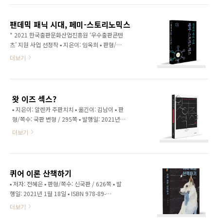
주소: gofeminist1020@gmail.com(게시글
해 온 시는? 1부에서는 저자 신나리와의 대화 시
링크, 성함, 연락처를 꼭 적어주세요) 당첨자께는
간을 갖습니다. 2부에서는 북토크 참여자분들이
개별 연락드리겠습니다.😊 서문 1..
팬데믹 패닉 시대, 페미-스토리노믹스
고른 작품들을 함께 나누어 읽고, 시와 삶에 대해
* 2021 한국출판문화산업진흥원 ‘우수출판콘텐
함께 이야기해 보고자 합니다. 북토크 신청 시,
츠’ 지원 사업 선정작 ▪ 지은이: 임옥희 ▪ 판형/쪽
당신이 ‘다시 주운 시’ 한 편을 알려 주세요. 본인
수: 국판 변형 / 219쪽 ▪ 발행일: 2021년 11월
더보기
에게 이 시가 어떤 의미인지에 대해서도 간략히
28일 ▪ ISBN 978-89-91729-43-8 03330 ▪ 책
적어 주세요. 참여자분들의 자발적이고 적극적
값: 16,000원 ▢ 기획 취지 이 책은 코로나 팬데
인 참여를 기다립니다. ◆ 날짜: 2월 3일 금요일
믹 시대 사회적 약자에 대한 혐오에서 공감으로
저녁 7시-9시 30분 ◆ 장소: 여성문화이론연구
나가는 촉매가 되고자 한다. 혐오에서 공감으로
소(서울시 마포구 월드컵로8길 72-5..
왓 이즈 섹스?
유도하는 통화(currency)가 ‘이야기’이다. 그런
▪ 지은이: 알렌카 주판치치 ▪ 옮긴이: 김남이 ▪ 판
통화가 페미-스토리노믹스(femi-storinomics)
형/쪽수: 국판 변형 / 295쪽 ▪ 발행일: 2021년 8
다. 페미-스토리노믹스는 페미니즘+스토리텔링
월 2일 ▪ ISBN 978-89-91729-42-1 93160 ▪
+이코노믹스의 합성어로서 필자의 조어다. 무력
더보기
책값: 22,000원 ▢ 기획 취지 현재 성과 젠더에
하고 가난한 이야기가 여자들의 ‘힘’이자 ‘돈’이
대한 연구는 여성학, 사회학, 정치학 등의 제한된
되고 여자들의 생존과 생계에 핵심일 수 있다. 또
학제에 머물러 있는 것이 현실이다. 그러나 성은
한 그것은 사회적 약자들의 ‘이해관계’를 ..
인간의 궁극적 지평을 가리키는 사실상 철학적
퀴어 이론 산책하기
인 주제이며, 그렇기 때문에 단순히 현존하는 존
▪ 저자: 전혜은 ▪ 판형/쪽수: 신국판 / 626쪽 ▪ 발
재들의 인정이나 권리의 문제로만 다뤄질 수 없
행일: 2021년 1월 18일 ▪ ISBN 978-89-
는 개념이다. 정신분석과 철학 관련 저작을 주로
91729-41-4 93330 ▪ 책값: 27,000원 ▢ 기획
더보기
작업해온 알렌카 주판치치는 라는 도발적인 제
취지 한국에 나온 퀴어 관련 개론서 대부분이 동
목의 이 책에서 성을 인간 사유의 근본에 내재된