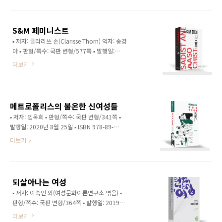
성애에서부터 운동의 역사를 그리거나 LGBT 범
교착이자 모순으로서 드러내고 이 모순을 드러
주의 순서대로 각 정체성과 관련된 내용을 설명
낼 때 가능한 성정치를 보이고자 했다. 성과 성차
하는 방식으로 구성되는 경향이 있어, 퀴어 이론
개념이 단순히..
S&M 페미니스트
의 지형 전반과 논쟁 흐름을 개괄하고 퀴어 이론
▪ 저자: 클라리쓰 손(Clarisse Thorn) 역자: 송경
을 체계적으로 배울 수 있는 텍스트가 부족한 실
아 ▪ 판형/쪽수: 국판 변형/577쪽 ▪ 발행일:
정이다. 이런 문제점을 보완하여 이 책은 지형 전
2020년 5월 14일 ▪ ISBN 978-89-91729-39-1
반을 조망할 수 있도록 핵심 쟁점 위주로 퀴어 이
더보기
03330 ▪ 책값: 23,000원 ▢ 책 소개 성행위
론을 정리하는 한편, 퀴어 이론의 방대함과 다채
(sexual performance)의 여러 가지 방식 중
로움을 독자들이 맛볼 수 있게끔 구성하였다. 이
BDSM(Bondage, Discipline, Sadism and
책의 첫 번째 목표는 퀴어 이론을 구축해온 굵직
Masochism)에 대한 논의는 국내에서 거의 이루
한 학자들의 작업을..
메트로폴리스의 불온한 신여성들
어지지 않았다. 특히 ‘지배와 복종’의 판타지 때
▪ 저자: 임옥희 ▪ 판형/쪽수: 국판 변형/341쪽 ▪
문에 BDSM과 페미니즘이 양립할 수 있는 것인
발행일: 2020년 8월 25일 ▪ ISBN 978-89-
가 하는 부분에서는 아직도 논란이 분분하다. 그
91729-40-7 93800 ▪ 책값: 20,000원 ▢ 기획
더보기
러나 ‘페미니스트라고 말하기보다 SMer라고 말
취지 이 책에서 ‘모던 걸’은 자기 시대의 전위로
하기가 더 힘든’(게일 루빈, 󰡔일탈󰡕) 현실을 보더
서 모던 걸이라기보다 이제 보통 명사화된 1920
라도, SM과 페미니즘의 관계는 더 많은 연구를
년대 메트로폴리스의 신여성 현상에 분석을 한
필요로 한다..
정하고자 한다. 신여성을 하나의 ‘현상’으로 접근
되살아나는 여성
하고자 한 것은 그들이 과거분사처럼 고정된 실
▪ 저자: 이숙인 외(여성문화이론연구소 엮음) ▪
체가 아니라 이미지, 정보, 소문, 담론을 통해 재
판형/쪽수: 국판 변형/364쪽 ▪ 발행일: 2019년
현되고 재해석을 거치면서 구성된다는 의미에서
11월 28일 ▪ ISBN 978-89-91729-38-4
다. 특정한 현상으로서 진정한 원본 신여성이 있
더보기