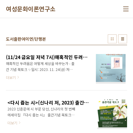
본문 바로가기
여성문화이론연구소
도서출판여이연/단행본
(11/24 금요일 저녁 7시)매혹적인 두려움은 어떻게 세상을 바꾸는가 - <우리 시대의 마녀> 출간 기념 북토크
매혹적인 두려움은 어떻게 세상을 바꾸는가 - 출
간 기념 북토크 ✨일시: 2023. 11. 24(금) 저녁
7시 ✨장소: 온라인 줌 1부 저자와의 대화 -저자
더보기
별 글 소개 및 책을 통한 메시지 -저자들의 서로
질문과 탐구 2부 전체 토론 🎃북토크 신청폼 링
크
https://forms.gle/5ZGqGo3MX5Q7THX68
<다시 줍는 시>(신나리 저, 2023) 출간 기념 북토크(~2/1 신청 마감)
***특별 이벤트*** 북토크 후기 혹은 책 리뷰를
2023 신춘문예 시 부문 당선, 신나리의 첫 번째
SNS(본인의 계정, 여성문화이론연구소 계정, 온
에세이집 『다시 줍는 시』 출간기념 북토크
라인 서점 등)에 게시하고 링크를 보내주시면 추
2016년 문단 내 성폭력 사건 이후 당신이 ‘다시
첨을 통해 다섯 분께 책 1권을 보내드립니다. 📍
더보기
주운 시’는? 시로부터 상처받았으나 시를 사랑할
기간: 11월 24일부터 12월 8일까지 📍e-mail
수밖에 없었던 당신이 지금껏 가장 소중히 간직