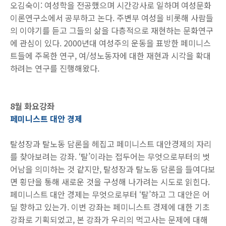
오김숙이: 여성학을 전공했으며 시간강사로 일하며 여성문화
이론연구소에서 공부하고 논다. 주변부 여성을 비롯해 사람들
의 이야기를 듣고 그들의 삶을 다층적으로 재현하는 문화연구
에 관심이 있다. 2000년대 여성주의 운동을 표방한 페미니스
트들에 주목한 연구, 여/성노동자에 대한 재현과 시각을 확대
하려는 연구를 진행해왔다.
8월 화요강좌
페미니스트 대안 경제
탈성장과 탈노동 담론을 헤집고 페미니스트 대안경제의 자리
를 찾아보려는 강좌
. ‘
탈
’
이라는 접두어는 무엇으로부터의 벗
어남을 의미하는 것 같지만
,
탈성장과 탈노동 담론을 들여다보
면 횡단을 통해 새로운 것을 구성해 나가려는 시도로 읽힌다
.
페미니스트 대안 경제는 무엇으로부터
‘
탈
’
하고 그 대안은 어
딜 향하고 있는가
.
이번 강좌는 페미니스트 경제에 대한 기초
강좌로 기획되었고
,
본 강좌가 우리의 먹고사는 문제에 대해