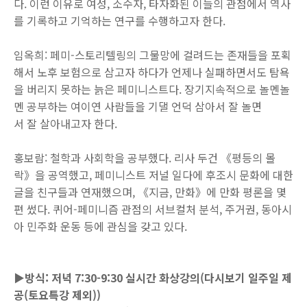
다. 이런 이유로 여성, 소수자, 타자화된 이들의 관점에서 역사
를 기록하고 기억하는 연구를 수행하고자 한다.
임옥희: 페미-스토리텔링의 그물망에 걸려드는 존재들을 포획
해서 노후 보험으로 삼고자 하다가 언제나 실패하면서도 탐욕
을 버리지 못하는 늙은 페미니스트다. 장기지속적으로 놀멘놀
멘 공부하는 여이연 사람들을 기댈 언덕 삼아서 잘 놀면
서 잘 살아내고자 한다.
홍보람: 철학과 사회학을 공부했다. 리사 두건 《평등의 몰
락》을 공역했고, 페미니스트 저널 일다에 후조시 문화에 대한
글을 친구들과 연재했으며, 《지금, 만화》에 만화 평론을 몇
편 썼다.
퀴어
-
페미니즘 관점의 서브컬처 분석
,
주거권
,
동아시
아 민주화 운동 등에 관심을 갖고 있다
.
▶방식: 저녁 7:30-9:30 실시간 화상강의(다시보기 일주일 제
공(토요특강 제외))