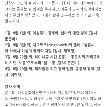
찬찬히 고민해 볼 계기가 되기를 기대한다
.
페미니스트에게 먹
고사는 문제는 늘 힘겨운 주제지만
,
이론과 공부의 영역에서는
다소 주변적 위치였다
.
그래서 함께 공부하는 것이 지금 더욱
필요하다
.
1강. 8월 1일(화) 여성주의 경제학: 젠더와 대안 경제 (강사:
문은미)
2강. 8월 8일(화) 디그로쓰(degrowth)와 젠더: '성장체
제'하에서 여성의 착취와 저항 (강사: 채효정)
3강. 8월 22일(화) 페미니즘 시간 운동: 노동윤리와 가족윤리
에 기댄 ‘노동’으로부터 ‘탈’노동 (강사: 문은미)
4강. 8월 29일(화) 타자들을 위한 경제 탈환: 공동체 경제 (강
사: 이현재)
강사 소개
문은미: 여성문화이론연구소에서 활동하고 있으며 여성/노
동, 불안정노동, 비정규직 등을 주제로 공부하고 있다. 대학 성
폭력상담소와 여성노동 관련 단체에서 오랫동안 일했고, 성노