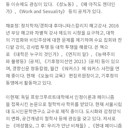
동 이슈에도 관심이 있다. 《성노동》, 《왜 아직도 젠더인
가》, 《Work and Sexuality》 등의 공저가 있다.
채효정: 정치학자/경희대 후마니타스칼리지 해고강사. 2016
년 부당 해고와 차별적 강사 제도의 시정을 요구하고, 대학
의 기업화와 비민주성에 대한 문제를 제기하며 수요 집회와 잔
디밭 강의, 강사법 투쟁 등 대학 투쟁을 해왔다. 쓴 책으
로 《대학은 누구의 것인가》, 《먼지의 말》, 《능력주의
와 불평등》(공저), 《기후정의선언 2021》(공저) 등이 있으
며, 경향신문 정동칼럼, 월간 《워커스》에 워커스 사전을 연
재 중이다. 현재 《오늘의 교육》 편집위원장이고, 기후정의
동맹에서 활동하고 있다.
이현재: 독일 프랑크푸르트대학에서 인정이론과 페미니즘
을 접목시킨 논문으로 철학박사 학위를 받았다. 현재 서울시립
대 도시인문학연구소 교수로 재직 중이다. 도시화와 감정양식
의 변화, 공간개념의 철학사 등에 관심을 갖고 있다. 저서로
는 《여성혐오, 그 후: 우리가 만난 비체들》, 《현대 페미니즘