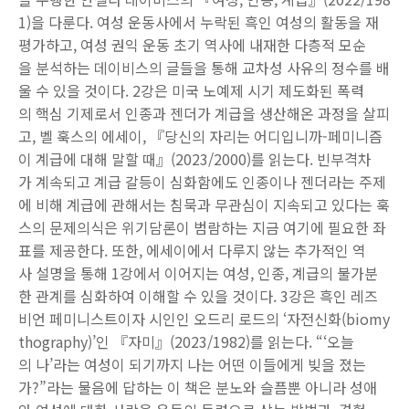
1)을 다룬다. 여성 운동사에서 누락된 흑인 여성의 활동을 재
평가하고, 여성 권익 운동 초기 역사에 내재한 다층적 모순
을 분석하는 데이비스의 글들을 통해 교차성 사유의 정수를 배
울 수 있을 것이다. 2강은 미국 노예제 시기 제도화된 폭력
의 핵심 기제로서 인종과 젠더가 계급을 생산해온 과정을 살피
고, 벨 훅스의 에세이, 『당신의 자리는 어디입니까-페미니즘
이 계급에 대해 말할 때』(2023/2000)를 읽는다. 빈부격차
가 계속되고 계급 갈등이 심화함에도 인종이나 젠더라는 주제
에 비해 계급에 관해서는 침묵과 무관심이 지속되고 있다는 훅
스의 문제의식은 위기담론이 범람하는 지금 여기에 필요한 좌
표를 제공한다. 또한, 에세이에서 다루지 않는 추가적인 역
사 설명을 통해 1강에서 이어지는 여성, 인종, 계급의 불가분
한 관계를 심화하여 이해할 수 있을 것이다. 3강은 흑인 레즈
비언 페미니스트이자 시인인 오드리 로드의 ‘자전신화(biomy
thography)’인 『자미』(2023/1982)를 읽는다. “‘오늘
의 나’라는 여성이 되기까지 나는 어떤 이들에게 빚을 졌는
가?”라는 물음에 답하는 이 책은 분노와 슬픔뿐 아니라 성애