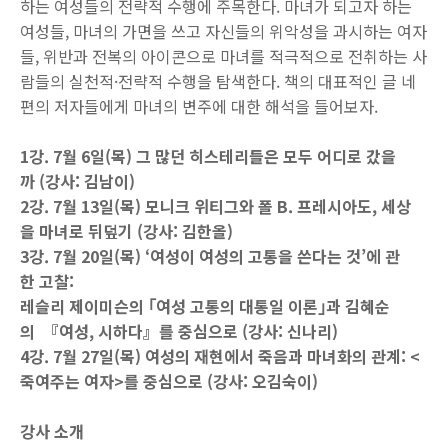
하는 여성들의 전략적 수행에 주목한다. 마녀가 되고자 하는
여성들, 마녀의 가면을 쓰고 자신들의 위악성을 과시하는 여자
들, 위반과 전복의 아이콘으로 마녀를 적극적으로 전취하는 사
람들의 실천적·전략적 수행을 탐색한다. 책의 대표적인 글 네
편의 저자들에게 마녀의 변주에 대한 해석을 들어보자.
1강. 7월 6일(목) 그 많던 히스테리들은 모두 어디로 갔을
까 (강사: 김남이)
2강. 7월 13일(목) 모니크 위티그와 폴 B. 프레시아도, 세상
을 마녀로 뒤덮기 (강사: 김한올)
3강. 7월 20일(목) ‘여성이 여성의 고통을 쓴다는 것’에 관
한 고찰:
레슬리 제이미슨의 ｢여성 고통의 대통일 이론｣과 김혜순
의 『여성, 시하다』를 중심으로 (강사: 신나리)
4강. 7월 27일(목) 여성의 재현에서 죽음과 마녀화의 관계: <
죽여주는 여자>를 중심으로 (강사: 오김숙이)
강사 소개