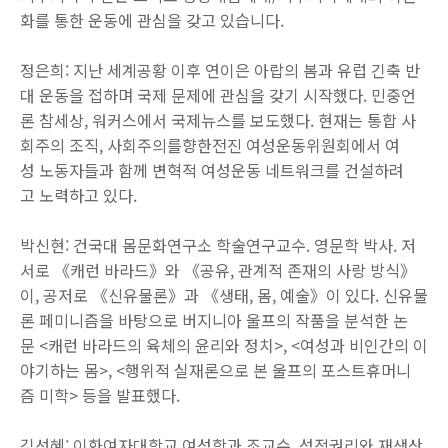
화를 통한 운동에 관심을 갖고 있습니다.
정은희: 지난 세계공황 이후 연이은 아랍의 봄과 유럽 긴축 반
대 운동을 접하며 국제 문제에 관심을 갖기 시작했다. 민중언
론 참세상, 워커스에서 국제뉴스를 보도했다. 현재는 통합 사
회주의 조직, 사회주의를향한전진 여성운동위원회에서 여
성 노동자들과 함께 변혁적 여성운동 네트워크를 건설하려
고 노력하고 있다.
박신현: 건국대 몸문화연구소 학술연구교수. 영문학 박사. 저
서로 《캐런 바라드》와 《공유, 관계적 존재의 사랑 방식》
이, 공저로 《신유물론》과 《생태, 몸, 예술》이 있다. 신유물
론 페미니즘을 바탕으로 버지니아 울프의 작품을 분석한 논
문 <캐런 바라드의 육체의 윤리와 정치>, <여성과 비인간의 이
야기하는 몸>, <행위적 실재론으로 본 울프의 포스트휴머니
즘 미학> 등을 발표했다.
김선혜: 이화여자대학교 여성학과 조교수. 성적권리와 재생산