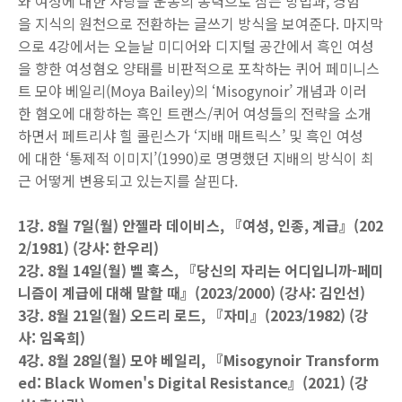
와 여성에 대한 사랑을 운동의 동력으로 삼는 방법과, 경험
을 지식의 원천으로 전환하는 글쓰기 방식을 보여준다. 마지막
으로 4강에서는 오늘날 미디어와 디지털 공간에서 흑인 여성
을 향한 여성혐오 양태를 비판적으로 포착하는 퀴어 페미니스
트 모야 베일리(Moya Bailey)의 ‘Misogynoir’ 개념과 이러
한 혐오에 대항하는 흑인 트랜스/퀴어 여성들의 전략을 소개
하면서 페트리샤 힐 콜린스가 ‘지배 매트릭스’ 및 흑인 여성
에 대한 ‘통제적 이미지’(1990)로 명명했던 지배의 방식이 최
근 어떻게 변용되고 있는지를 살핀다.
1강. 8월 7일(월) 안젤라 데이비스, 『여성, 인종, 계급』(202
2/1981) (강사: 한우리)
2강. 8월 14일(월) 벨 훅스, 『당신의 자리는 어디입니까-페미
니즘이 계급에 대해 말할 때』(2023/2000) (강사: 김인선)
3강. 8월 21일(월) 오드리 로드, 『자미』(2023/1982) (강
사: 임옥희)
4강. 8월 28일(월) 모야 베일리, 『Misogynoir Transform
ed: Black Women's Digital Resistance』(2021) (강