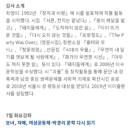
강사 소개
최영미: 1992년 『창작과 비평』에 시를 발표하며 작품 활동
을 시작했다. 시집 『서른, 잔치는 끝났다』, 『꿈의 페달을 밟
고』, 『돼지들에게』, 『도착하지 않은 삶』, 『이미 뜨거
운 것들』, 『다시 오지 않는 것들』, 『공항철도』, 『The P
arty Was Over』(영문시집), 장편소설 『흉터와 무
늬』, 『청동정원』, 산문집 『시대의 우울』, 『우연히 내 일
기를 엿보게 될 사람에게』, 『화가의 우연한 시선』, 『아무
도 하지 못한 말』 등이 있다. 『돼지들에게』로 2006년 이수
문학상을 수상했다. 시 “괴물” 등 창작활동을 통해 문단 내 성
폭력과 남성 중심 권력문제를 사회적 의제로 확산시킨 공로
로 2018년 서울시 성 평등상 대상을 받았다. 2019년 이미출판
사를 설립했다.
7월 화요강좌
모녀, 자매, 여성공동체-박경리 문학 다시 읽기