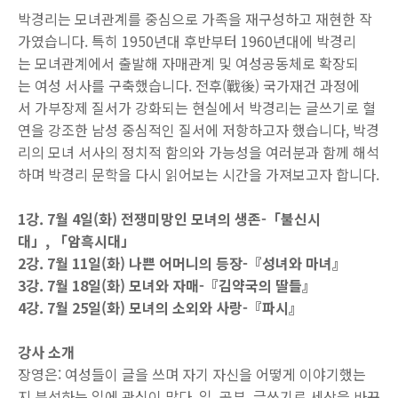
박경리는 모녀관계를 중심으로 가족을 재구성하고 재현한 작
가였습니다. 특히 1950년대 후반부터 1960년대에 박경리
는 모녀관계에서 출발해 자매관계 및 여성공동체로 확장되
는 여성 서사를 구축했습니다. 전후(戰後) 국가재건 과정에
서 가부장제 질서가 강화되는 현실에서 박경리는 글쓰기로 혈
연을 강조한 남성 중심적인 질서에 저항하고자 했습니다, 박경
리의 모녀 서사의 정치적 함의와 가능성을 여러분과 함께 해석
하며 박경리 문학을 다시 읽어보는 시간을 가져보고자 합니다.
1강. 7월 4일(화) 전쟁미망인 모녀의 생존-「불신시
대」, 「암흑시대」
2강. 7월 11일(화) 나쁜 어머니의 등장-『성녀와 마녀』
3강. 7월 18일(화) 모녀와 자매-『김약국의 딸들』
4강. 7월 25일(화) 모녀의 소외와 사랑-『파시』
강사 소개
장영은: 여성들이 글을 쓰며 자기 자신을 어떻게 이야기했는
지 분석하는 일에 관심이 많다. 일, 공부, 글쓰기로 세상을 바꾸