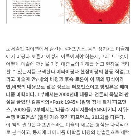
도서출판 여이연에서 출간된 <퍼포먼스, 몸의 정치>는 미술계
에서 비평과 토론이 어떻게 이루어져야 하는지
,
그리고 그것이
어떻게 미술에 관심을 가진 대중들의 이해를 돕고 현장을 격려
할 수 있는지를 모색한다
.
메타비평과 현장비평의 협동 작업
,
그
리고 미술계 안
/-
밖의 비평과 후속 토론이 이 책의 형식이라
면
,
비평의 내용으로 삼은 장르는 퍼포먼스이고 방법론은 페미
니즘 미학이다
. 1
부에서는
2000
년대 대중과 언론의 폭발적 관
심을 끌었던 김홍석의
<Post 1945> (
일명
‘
창녀 찾기
’
퍼포먼
스
, 2008)
를
, 2
부에서는
‘
나꼼수 지지자들의
SNS
비키니 시위
-
논쟁 퍼포먼스
’ (
일명
‘
가슴 찾기
’
퍼포먼스
, 2012)
를 다룬다
.
이 책의 필진은 퍼포먼스라는 미술의 새로운 형식을 다각적으
로 분석하고
,
동시에 페미니즘 미학을 비평의 방법론으로 채택