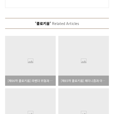
'콜로키움'
Related Articles
[제66차 콜로키움] 라벤더 위협과 바이섹슈얼 선택 (이브리)
[제65차 콜로키움] 페미니즘과 이주연구 : 방법론적 네쇼날리즘을 넘어서