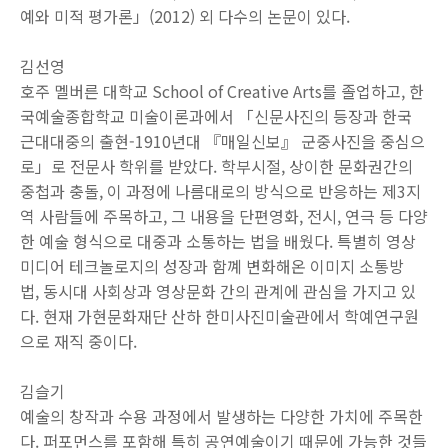
예와 미적 평가론
」
(2012)
외 다수의 논문이 있다
.
김선영
호주 멜버른 대학교
School of Creative Arts
를 졸업하고
,
한
국예술종합학교 미술이론과에서
「
신문사진의 등장과 한국
근대대중의 출현
-1910
년대
『
매일신보
』
군중사진을 중심으
로
」
로 전문사 학위를 받았다
.
학부시절
,
상이한 문화권간의
중첩과 충돌
,
이 과정에 나름대로의 방식으로 반응하는 제
3
지
역 사람들에 주목하고
,
그 내용을 단편영화
,
전시
,
연극 등 다양
한 예술 형식으로 대중과 소통하는 법을 배웠다
.
특별히 영상
미디어 테크놀로지의 성장과 함꼐 변화해온 이미지 소통방
법
,
동시대 사회상과 영상문화 간의 관계에 관심을 가지고 있
다
.
현재 가현문화재단 산하 한미사진미술관에서 학예연구원
으로 재직 중이다
.
김슬기
예술의 창작과 수용 과정에서 발생하는 다양한 가치에 주목한
다
.
퍼포먼스를 포함해 특히 공연예술이기 때문에 가능한 것들