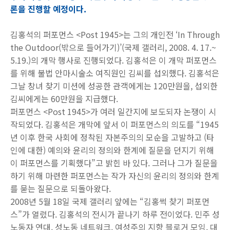
론을 진행할 예정이다.
김홍석의 퍼포먼스
<Post 1945>
는 그의 개인전
‘In Through
the Outdoor(
밖으로 들어가기
)’(
국제 갤러리
, 2008. 4. 17.~
5.19.)
의 개막 행사로 진행되었다
.
김홍석은 이 개막 퍼포먼스
를 위해 불법 안마시술소 여직원인 김씨를 섭외했다
.
김홍석은
그날 창녀 찾기 미션에 성공한 관객에게는
120
만원을
,
섭외한
김씨에게는
60
만원을 지급했다
.
퍼포먼스
<Post 1945>
가 여러 일간지에 보도되자 논쟁이 시
작되었다
.
김홍석은 개막에 앞서 이 퍼포먼스의 의도를
“1945
년 이후 한국 사회에 정착된 자본주의의 모순을 고발하고
(
타
인에 대한
)
예의와 윤리의 정의와 한계에 질문을 던지기 위해
이 퍼포먼스를 기획했다
”
고 밝힌 바 있다
.
그러나 그가 질문을
하기 위해 마련한 퍼포먼스는 작가 자신의 윤리의 정의와 한계
를 묻는 질문으로 되돌아왔다
.
2008
년
5
월
18
일 국제 갤러리 앞에는
“
김홍썩 찾기 퍼포먼
스
”
가 열렸다
.
김홍석의 전시가 끝나기 하루 전이었다
.
민주 성
노동자 연대
,
성노동 네트워크
,
여성주의 지향 블로거 모임
,
대