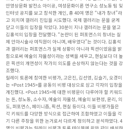
안영상문화 발전소 아이공
,
여성문화이론 연구소 성노동 팀 및
인터넷 공지를 보고 참석한 개인
,
총
40
여 명은
“
내가 창녀
”
라
고 외치며 갤러리 진입을 시도했다
.
국제 갤러리는 문을 굳게
닫고 이들의 입장을 막았다
. 30
분이 지나 갤러리는 문을 열고
김홍석의 입장을 전달했다
. “
논란이 된 퍼포먼스의 창녀는 실
제 안마시술사 여직원이 아니며
,
배우였다
”
는 것이다
.
김홍석
과 갤러리는 퍼포먼스가 실제 상황이 아니라 픽션이었음을 밝
힘으로써 예술의 자율성이라는 성벽을 세우고
,
현실보다 더 높
은 픽션의 개연성이 작가의 의도를 손상하지 않는다는 것을 강
조했다
.
릴레이 토론에 참여한 비평가
,
고은진
,
김선영
,
김슬기
,
오경미
는
<Post 1945>
를 공동의 비평 대상으로 삼고 각자의 입장을
개진했다
. <Post 1945>
에 대한 비평문이 다루어야 할 키워드
는 돈
,
성노동
,
소수자
,
예술의 자율성
,
예술의 보편성
,
윤리
,
의
도
,
퍼포먼스
,
페미니즘
,
픽션
,
현실 등이다
.
이들 비평가들은
각 키워드를 다양한 방식으로 접근하여 조합하였고 이들을 각
기 다른 주장을 위한 논거로서 다르게 정의하고 분석하였다
. 4
명의 비평가는 릴레이 비평과 토론 테이블에 위와 같이 배석하