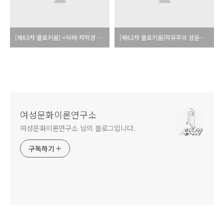
[제63차 콜로키움] <딕테-차학경 오마주> 무료상영회 및 낭송회
[제62차 콜로키움]자유주의 성윤리의 수정: 쾌락 중심에서 자율성 중심으로
여성문화이론연구소
여성문화이론연구소 님의 블로그입니다.
구독하기