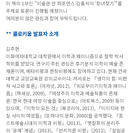
이 책의 1부인 "미술관 안 퍼포먼스:김홍석의 '창녀찾기'"를
주제로 토론이 진행될 예정이니
여러분의 많은 관심과 참여 부탁드립니다.
** 콜로키움 발표자 소개
김주현
이화여자대학교 대학원에서 미학과 페미니즘으로 철학 박사
학위를 받았다
.
연구의 주된 관심은 후기분석 미학의 예술 존
재론이며
,
메타비평과 현장비평에도 참여하고 있다
.
현재 건국
대학교 교양교육원 강의교수이다
.
저서로는
『
생각의 힘
:
비판
적 사고와 토론
』
(
아카넷
, 2012),
『
외모꾸미기미학과 페미니
즘
』
(
책세상
, 2009),
『
여성주의 미학과 예술작품의 존재
론
:
한국 현대 여성 미술을 중심으로
』
(
아트북스
, 2009)
등이
있으며
,
『
미학의 모든 것
』
(
북코리아
, 2013),
『
이미지와 현
실 사이의 여성들
』
(
또하나의 문화
, 2000)
을 공역했다
.
「
포
스트예술시대의 미학과 비평
」
(2013),
「
멧칼프의 분리주
의
‘
공예
’
개념
」
(2013),
「
반키치론 비판
」
(2012),
「
살림공