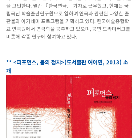
을 고민한다
.
월간
『
한국연극
』
기자로 근무했고
,
현재는 국
립극단 학술출판연구원으로 일하며 연극과 관련된 다양한 출
판물과 아카네미 프로그램을 기획하고 있다
.
한국예술종합학
교 연극원에서 연극학을 공부하고 있으며
,
공연 드라마터그를
비롯해 각종 연구에 참여하고 있다
.
** <퍼포먼스, 몸의 정치>(도서출판 여이연, 2013) 소
개