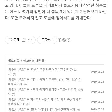
고 있다
.
이들의 토론을 지켜보면서 콜로키움에 참석한 청중들
은 어느 비평가의 발언이 더 설득력이 있는지 판단해보기 바란
다
.
또한 주저하지 말고 토론에 참여하기를 기대한다
.
공감
구독하기
'
콜로키움
' 카테고리의 다른 글
[제66차 콜로키움] 라벤더 위협과 바이섹슈얼 선택 (이브
2019.05.23
리)
(2)
[제65차 콜로키움] 페미니즘과 이주연구 : 방법론적 네쇼날리
2019.05.23
즘을 넘어서
(0)
[제63차 콜로키움] <딕테-차학경 오마주> 무료상영회 및 낭송
2019.05.23
회
(0)
[제62차 콜로키움]자유주의 성윤리의 수정: 쾌락 중심에서 자
2019.05.23
율성 중심으로
(0)
[제61차 콜로키움] 家와 여성: 18세기 여성 생활과 문화
2019.05.23
(0)