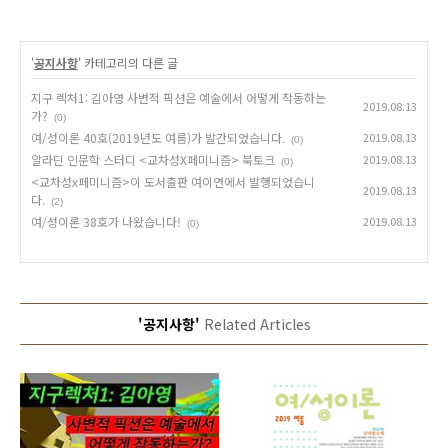
'
공지사항
' 카테고리의 다른 글
지구 렉처1: 김아영 사변적 픽션은 예술에서 어떻게 작동하는
2019.08.13
가?
(0)
여/성이론 40호(2019년도 여름)가 발간되었습니다.
2019.08.13
(0)
알라딘 인문학 스터디 <교차성X페미니즘> 북토크
2019.08.13
(0)
<교차성x페미니즘>이 도서출판 여이연에서 발행되었습니
2019.08.13
다.
(2)
여/성이론 38호가 나왔습니다!
2019.08.13
(0)
'공지사항'
Related Articles