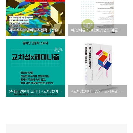
지구 렉처1: 김아영 사변적 픽션은 예술에서 어떻게 작동하는가?
여/성이론 40호(2019년도 여름)가 발간되었습니다.
알라딘 인문학 스터디 <교차성X페미니즘> 북토크
<교차성x페미니즘>이 도서출판 여이연에서 발행되었습니다.