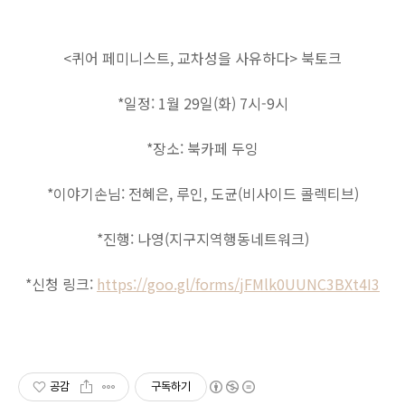
<퀴어 페미니스트, 교차성을 사유하다> 북토크
*일정: 1월 29일(화) 7시-9시
*장소: 북카페 두잉
*이야기손님: 전혜은, 루인, 도균(비사이드 콜렉티브)
*진행: 나영(지구지역행동네트워크)
*신청 링크:
https://goo.gl/forms/
jFMlk0UUNC3BXt4I3
공감
구독하기