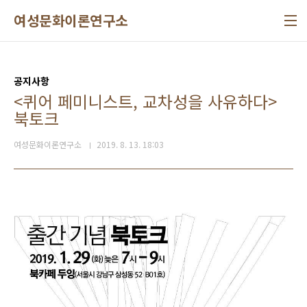
본문 바로가기
여성문화이론연구소
공지사항
<퀴어 페미니스트, 교차성을 사유하다>
북토크
여성문화이론연구소
2019. 8. 13. 18:03